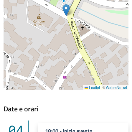
Leaflet
|
©
GolemNet srl
Date e orari
04
18:00 - Inizio evento