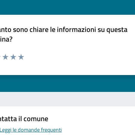
nto sono chiare le informazioni su questa
ina?
1 stelle su 5
uta 2 stelle su 5
Valuta 3 stelle su 5
Valuta 4 stelle su 5
Valuta 5 stelle su 5
tatta il comune
Leggi le domande frequenti