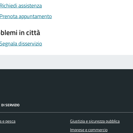
Richiedi assistenza
Prenota appuntamento
blemi in città
Segnala disservizio
 DI SERVIZIO
a e pesca
Giustizia e sicurezza pubblica
Imprese e commercio