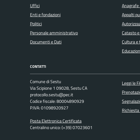
Uffici
Anagrafe e
Enti e fondazioni
Appalti pu
Politici
Autorizzaz
Personale amministrativo
Catasto e
Documenti e Dati
Cultura e
Educazion
CONTATTI
Comune di Sestu
Leggi le 
Via Scipione 1 09028, Sestu CA
Prenotaz
protocollo.sestu@pec.it
Codice fiscale: 80004890929
Segnalazi
P.IVA: 01098920927
Richiesta
Posta Elettronica Certificata
Centralino unico: (+39) 07023601