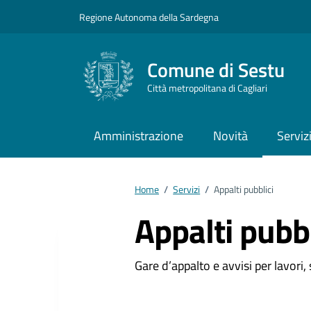
Vai ai contenuti
Vai al footer
Regione Autonoma della Sardegna
Comune di Sestu
Città metropolitana di Cagliari
Amministrazione
Novità
Serviz
Home
/
Servizi
/
Appalti pubblici
Appalti pubbl
Gare d’appalto e avvisi per lavori,