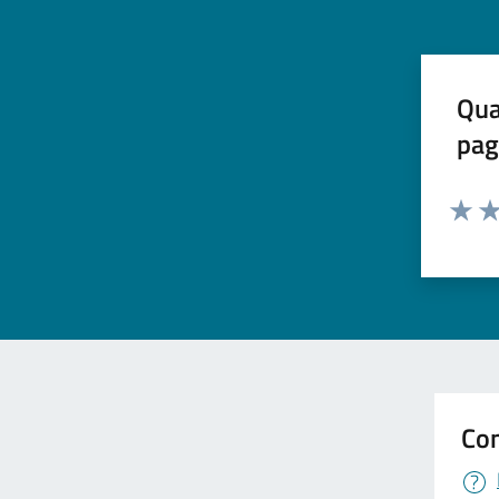
Qua
pag
Valuta 
Val
Con