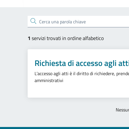
Esplora tutti i servizi
Cerca una parola chiave
1
servizi trovati in ordine alfabetico
Richiesta di accesso agli att
L’accesso agli atti è il diritto di richiedere, pr
amministrativi
Nessun