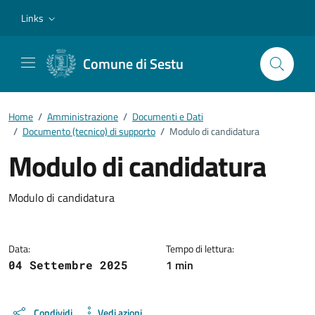
Vai ai contenuti
Vai al footer
Links
Comune di Sestu
Home
/
Amministrazione
/
Documenti e Dati
/
Documento (tecnico) di supporto
/
Modulo di candidatura
Modulo di candidatura
Dettagli del documento
Modulo di candidatura
Data:
Tempo di lettura:
1 min
04 Settembre 2025
Condividi
Vedi azioni