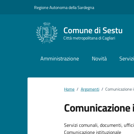
Vai ai contenuti
Vai al footer
Regione Autonoma della Sardegna
Comune di Sestu
Città metropolitana di Cagliari
Amministrazione
Novità
Serviz
Home
/
Argomenti
/
Comunicazione i
Comunicazione i
Dettagli dell
Servizi comunali, documenti, uffici,
Comunicazione istituzionale