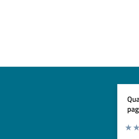
Qua
pag
Valuta 
Val