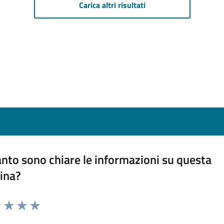
Carica altri risultati
nto sono chiare le informazioni su questa
ina?
1 stelle su 5
uta 2 stelle su 5
Valuta 3 stelle su 5
Valuta 4 stelle su 5
Valuta 5 stelle su 5