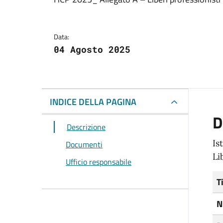
Dettagli del docum
Data:
04 Agosto 2025
INDICE DELLA PAGINA
D
Descrizione
Is
Documenti
Li
Ufficio responsabile
T
N