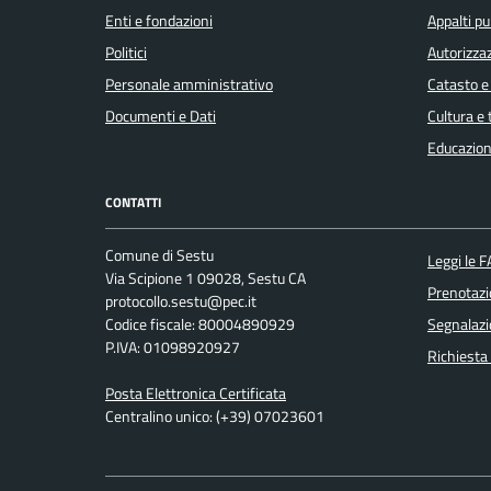
Enti e fondazioni
Appalti pu
Politici
Autorizzaz
Personale amministrativo
Catasto e
Documenti e Dati
Cultura e
Educazion
CONTATTI
Comune di Sestu
Leggi le 
Via Scipione 1 09028, Sestu CA
Prenotaz
protocollo.sestu@pec.it
Codice fiscale: 80004890929
Segnalazi
P.IVA: 01098920927
Richiesta
Posta Elettronica Certificata
Centralino unico: (+39) 07023601