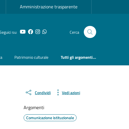
Amministrazione trasparente
YouTube
Facebook
Instagram
Whatsapp
Seguici su:
Cerca
ra
Patrimonio culturale
Tutti gli argomenti...
Condividi
Vedi azioni
Argomenti
Comunicazione istituzionale