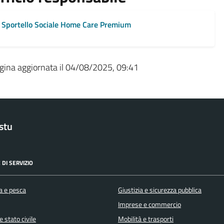
Sportello Sociale Home Care Premium
gina aggiornata il 04/08/2025, 09:41
stu
 DI SERVIZIO
a e pesca
Giustizia e sicurezza pubblica
Imprese e commercio
 stato civile
Mobilità e trasporti