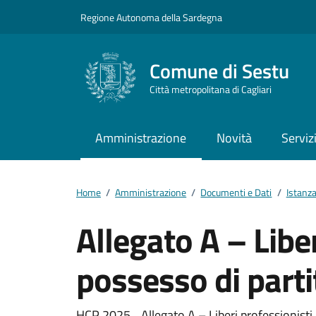
Vai ai contenuti
Vai al footer
Regione Autonoma della Sardegna
Comune di Sestu
Città metropolitana di Cagliari
Amministrazione
Novità
Serviz
Home
/
Amministrazione
/
Documenti e Dati
/
Istanz
Allegato A – Liber
possesso di parti
HCP 2025_ Allegato A – Liberi professionisti 