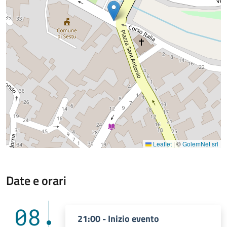
Leaflet
|
©
GolemNet srl
Date e orari
08
21:00 - Inizio evento