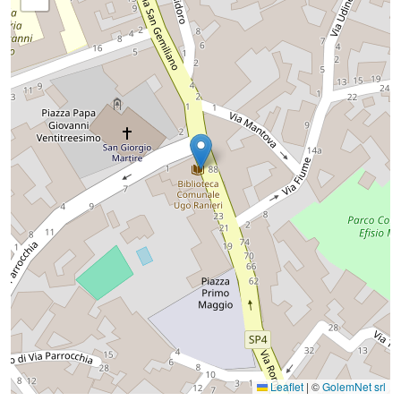
Leaflet
|
©
GolemNet srl