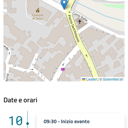
Leaflet
|
©
GolemNet srl
Date e orari
10
09:30 - Inizio evento