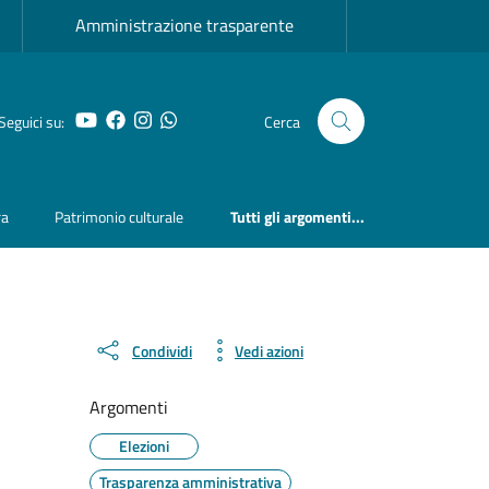
Amministrazione trasparente
YouTube
Facebook
Instagram
Whatsapp
Seguici su:
Cerca
ra
Patrimonio culturale
Tutti gli argomenti...
Condividi
Vedi azioni
Argomenti
Elezioni
Trasparenza amministrativa