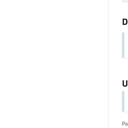
D
U
Pa