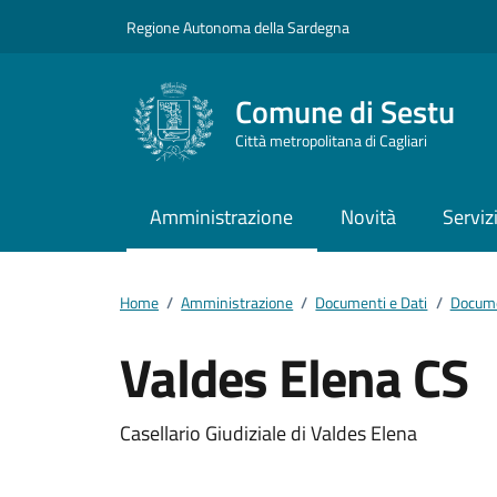
Vai ai contenuti
Vai al footer
Regione Autonoma della Sardegna
Comune di Sestu
Città metropolitana di Cagliari
Amministrazione
Novità
Serviz
Home
/
Amministrazione
/
Documenti e Dati
/
Docume
Valdes Elena CS
Dettagli del docum
Casellario Giudiziale di Valdes Elena