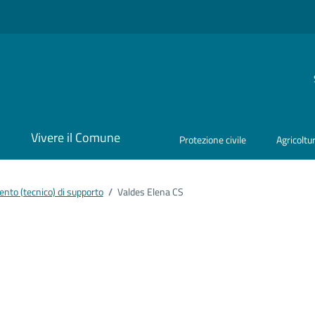
i
Vivere il Comune
Protezione civile
Agricoltu
nto (tecnico) di supporto
/
Valdes Elena CS
ento