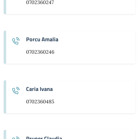
0702360247
Porcu Amalia
0702360246
Caria Ivana
0702360485
Pruner Claudia