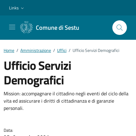
Vai ai contenuti
Vai al footer
Links
Comune di Sestu
Home
/
Amministrazione
/
Uffici
/
Ufficio Servizi Demografici
Ufficio Servizi
Demografici
Dettagli della notizia
Mission: accompagnare il cittadino negli eventi del ciclo della
vita ed assicurare i diritti di cittadinanza e di garanzie
personali.
Data: