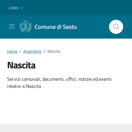
Vai ai contenuti
Vai al footer
Links
Comune di Sestu
Home
/
Argomenti
/
Nascita
Nascita
Dettagli dell'argomento
Servizi comunali, documenti, uffici, notizie ed eventi
relativi a Nascita