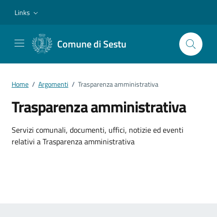
Vai ai contenuti
Vai al footer
Links
Comune di Sestu
Home
/
Argomenti
/
Trasparenza amministrativa
Trasparenza amministrativa
Dettagli dell'argomento
Servizi comunali, documenti, uffici, notizie ed eventi
relativi a Trasparenza amministrativa