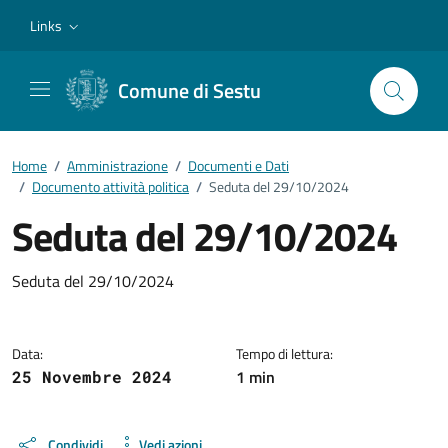
Vai ai contenuti
Vai al footer
Links
Comune di Sestu
Home
/
Amministrazione
/
Documenti e Dati
/
Documento attività politica
/
Seduta del 29/10/2024
Seduta del 29/10/2024
Dettagli del documento
Seduta del 29/10/2024
Data:
Tempo di lettura:
1 min
25 Novembre 2024
Condividi
Vedi azioni