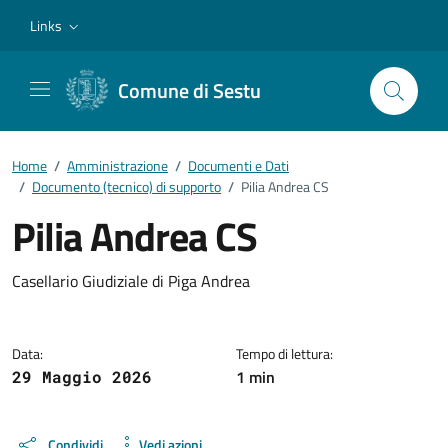
Vai ai contenuti
Vai al footer
Links
Comune di Sestu
Home
/
Amministrazione
/
Documenti e Dati
/
Documento (tecnico) di supporto
/
Pilia Andrea CS
Pilia Andrea CS
Dettagli del documento
Casellario Giudiziale di Piga Andrea
Data:
Tempo di lettura:
1 min
29 Maggio 2026
Condividi
Vedi azioni