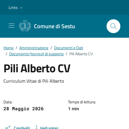
Vai ai contenuti
Vai al footer
Links
Comune di Sestu
Home
/
Amministrazione
/
Documenti e Dati
/
Documento (tecnico) di supporto
/
Pili Alberto CV
Pili Alberto CV
Dettagli del documento
Curriculum Vitae di Pili Alberto
Data:
Tempo di lettura:
1 min
28 Maggio 2026
Condividi
Vedi azioni