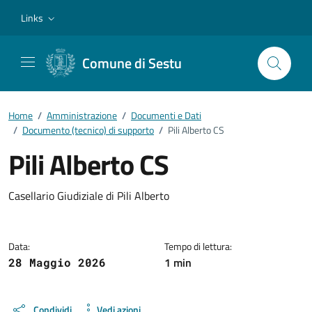
Vai ai contenuti
Vai al footer
Links
Comune di Sestu
Home
/
Amministrazione
/
Documenti e Dati
/
Documento (tecnico) di supporto
/
Pili Alberto CS
Pili Alberto CS
Dettagli del documento
Casellario Giudiziale di Pili Alberto
Data:
Tempo di lettura:
1 min
28 Maggio 2026
Condividi
Vedi azioni