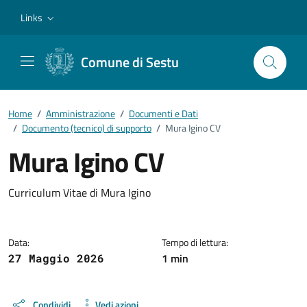
Vai ai contenuti
Vai al footer
Links
Comune di Sestu
Home
/
Amministrazione
/
Documenti e Dati
/
Documento (tecnico) di supporto
/
Mura Igino CV
Mura Igino CV
Dettagli del documento
Curriculum Vitae di Mura Igino
Data:
Tempo di lettura:
1 min
27 Maggio 2026
Condividi
Vedi azioni