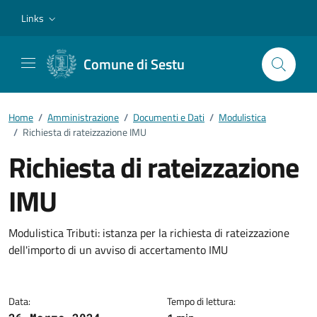
Vai ai contenuti
Vai al footer
Links
Comune di Sestu
Home
/
Amministrazione
/
Documenti e Dati
/
Modulistica
/
Richiesta di rateizzazione IMU
Richiesta di rateizzazione
IMU
Dettagli del documento
Modulistica Tributi: istanza per la richiesta di rateizzazione
dell'importo di un avviso di accertamento IMU
Data:
Tempo di lettura: