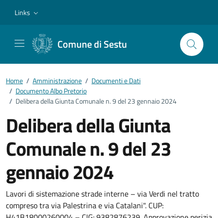
Vai ai contenuti
Vai al footer
Links
Comune di Sestu
Home
/
Amministrazione
/
Documenti e Dati
/
Documento Albo Pretorio
/
Delibera della Giunta Comunale n. 9 del 23 gennaio 2024
Delibera della Giunta
Comunale n. 9 del 23
gennaio 2024
Dettagli del documento
Lavori di sistemazione strade interne – via Verdi nel tratto
compreso tra via Palestrina e via Catalani". CUP:
H41B18000260004 – CIG: 9382876239. Approvazione perizia