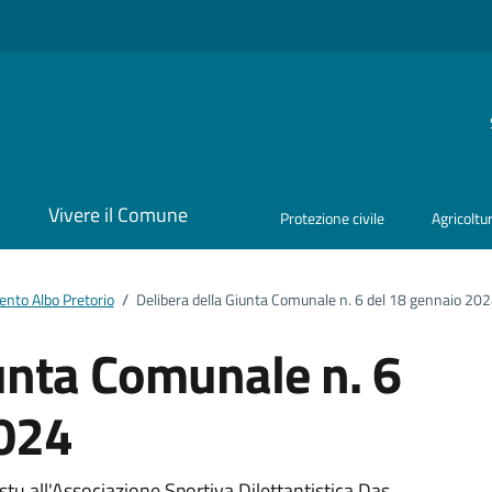
i
Vivere il Comune
Protezione civile
Agricoltu
nto Albo Pretorio
/
Delibera della Giunta Comunale n. 6 del 18 gennaio 20
iunta Comunale n. 6
2024
u all'Associazione Sportiva Dilettantistica Das