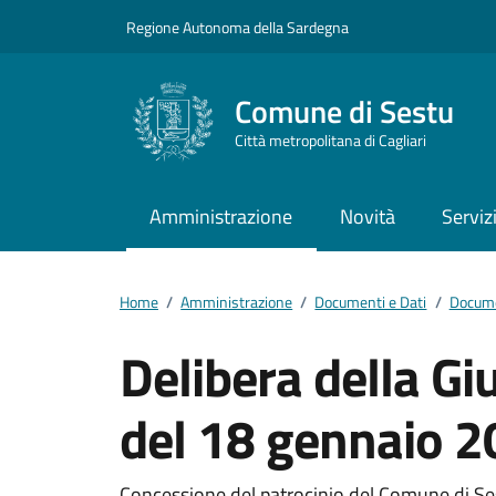
Vai ai contenuti
Vai al footer
Regione Autonoma della Sardegna
Comune di Sestu
Città metropolitana di Cagliari
Amministrazione
Novità
Serviz
Home
/
Amministrazione
/
Documenti e Dati
/
Docume
Delibera della G
del 18 gennaio 
Concessione del patrocinio del Comune di Sest