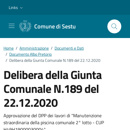
Vai ai contenuti
Vai al footer
Links
Comune di Sestu
Home
/
Amministrazione
/
Documenti e Dati
/
Documento Albo Pretorio
/
Delibera della Giunta Comunale N.189 del 22.12.2020
Delibera della Giunta
Comunale N.189 del
22.12.2020
Dettagli del documento
Approvazione del DPP dei lavori di "Manutenzione
straordinaria della piscina comunale 2° lotto - CUP
H49H19000030004".