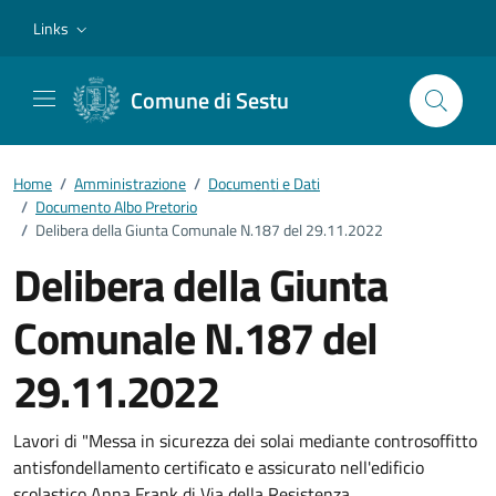
Vai ai contenuti
Vai al footer
Links
Comune di Sestu
Home
/
Amministrazione
/
Documenti e Dati
/
Documento Albo Pretorio
/
Delibera della Giunta Comunale N.187 del 29.11.2022
Delibera della Giunta
Comunale N.187 del
29.11.2022
Dettagli del documento
Lavori di "Messa in sicurezza dei solai mediante controsoffitto
antisfondellamento certificato e assicurato nell'edificio
scolastico Anna Frank di Via della Resistenza