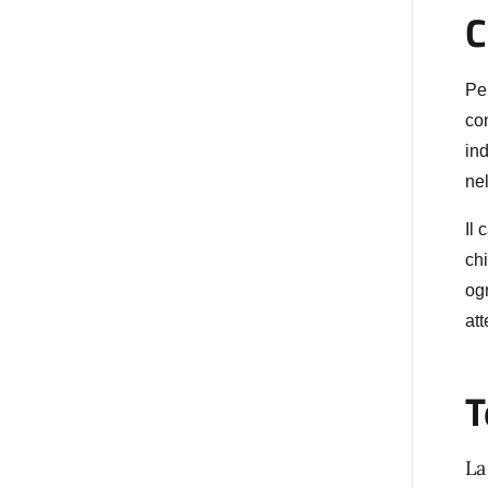
C
Pe
co
ind
nel
Il 
chi
og
att
T
La