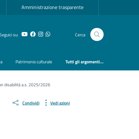
Amministrazione trasparente
YouTube
Facebook
Instagram
Whatsapp
Seguici su:
Cerca
ra
Patrimonio culturale
Tutti gli argomenti...
con disabilità a.s. 2025/2026
Condividi
Vedi azioni