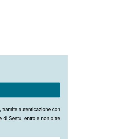
e,
tramite autentic
azione con
di Sestu, entro e non oltre