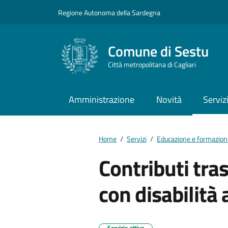
Vai ai contenuti
Vai al footer
Regione Autonoma della Sardegna
Comune di Sestu
Città metropolitana di Cagliari
Amministrazione
Novità
Serviz
Home
/
Servizi
/
Educazione e formazio
Contributi tras
con disabilità
Servizio attivo