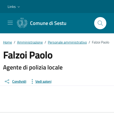
Vai ai contenuti
Vai al footer
Links
Comune di Sestu
Home
/
Amministrazione
/
Personale amministrativo
/
Falzoi Paolo
Falzoi Paolo
Dettagli della persona
Agente di polizia locale
Condividi
Vedi azioni