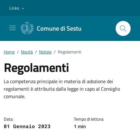
Vai ai contenuti
Vai al footer
Links
Comune di Sestu
Home
/
Novità
/
Notizie
/
Regolamenti
Regolamenti
Dettagli della notizia
La competenza principale in materia di adozione dei
regolamenti è attribuita dalla legge in capo al Consiglio
comunale.
Data:
Tempo di lettura:
1 min
01 Gennaio 2023