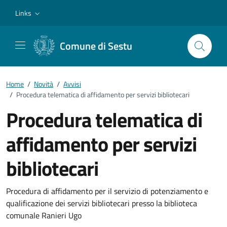
Vai ai contenuti
Vai al footer
Links
Comune di Sestu
Home
/
Novità
/
Avvisi
/
Procedura telematica di affidamento per servizi bibliotecari
Procedura telematica di
affidamento per servizi
bibliotecari
Dettagli della notizia
Procedura di affidamento per il servizio di potenziamento e
qualificazione dei servizi bibliotecari presso la biblioteca
comunale Ranieri Ugo