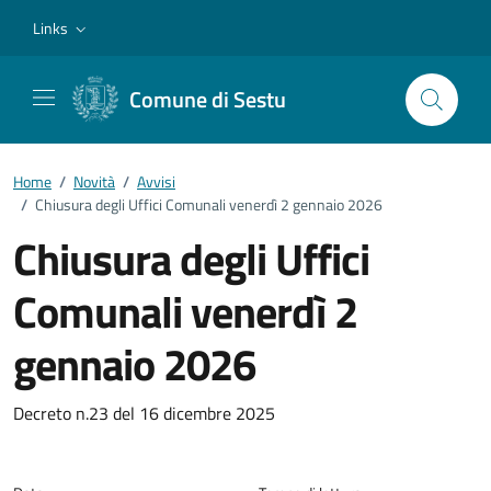
Vai ai contenuti
Vai al footer
Links
Comune di Sestu
Home
/
Novità
/
Avvisi
/
Chiusura degli Uffici Comunali venerdì 2 gennaio 2026
Chiusura degli Uffici
Comunali venerdì 2
gennaio 2026
Dettagli della notizia
Decreto n.23 del 16 dicembre 2025