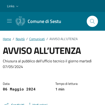
Vai ai contenuti
Vai al footer
Links
Comune di Sestu
Home
/
Novità
/
Comunicati
/
AVVISO ALL’UTENZA
AVVISO ALL’UTENZA
Dettagli della notizia
Chiusura al pubblico dell'ufficio tecnico il giorno martedì
07/05/2024
Data:
Tempo di lettura:
1 min
06 Maggio 2024
Condividi
Vedi azioni