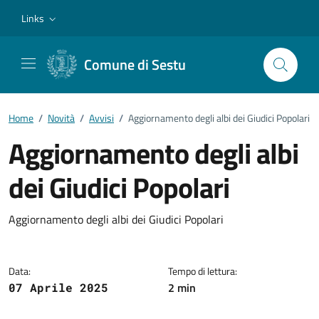
Vai ai contenuti
Vai al footer
Links
Comune di Sestu
Home
/
Novità
/
Avvisi
/
Aggiornamento degli albi dei Giudici Popolari
Aggiornamento degli albi
dei Giudici Popolari
Dettagli della notizia
Aggiornamento degli albi dei Giudici Popolari
Data:
Tempo di lettura:
2 min
07 Aprile 2025