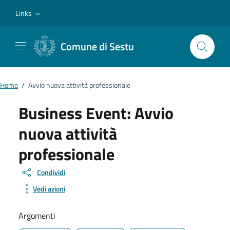
Vai ai contenuti
Vai al footer
Links
Comune di Sestu
Home
/
Avvio nuova attività professionale
Business Event:
Avvio
nuova attività
professionale
Condividi
Vedi azioni
Argomenti