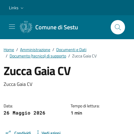
Vai ai contenuti
Vai al footer
Links
Comune di Sestu
Home
/
Amministrazione
/
Documenti e Dati
/
Documento (tecnico) di supporto
/
Zucca Gaia CV
Zucca Gaia CV
Dettagli del documento
Zucca Gaia CV
Data:
Tempo di lettura:
1 min
26 Maggio 2026
Condividi
Vedi azioni