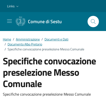
Vai ai contenuti
Vai al footer
Links
Comune di Sestu
Home
/
Amministrazione
/
Documenti e Dati
/
Documento Albo Pretorio
/
Specifiche convocazione preselezione Messo Comunale
Specifiche convocazione
preselezione Messo
Comunale
Dettagli del documento
Specifiche convocazione preselezione Messo Comunale