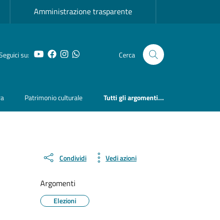
Amministrazione trasparente
YouTube
Facebook
Instagram
Whatsapp
Seguici su:
Cerca
ra
Patrimonio culturale
Tutti gli argomenti...
Condividi
Vedi azioni
Argomenti
Elezioni