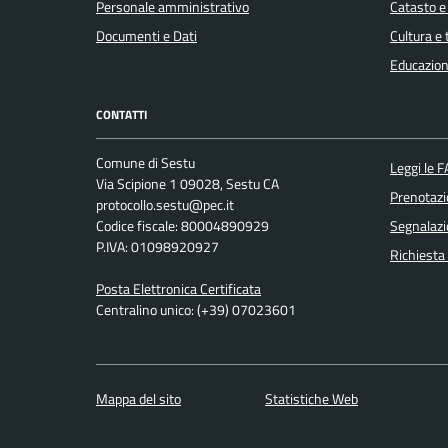
Personale amministrativo
Catasto e
Documenti e Dati
Cultura e
Educazion
CONTATTI
Comune di Sestu
Leggi le 
Via Scipione 1 09028, Sestu CA
Prenotaz
protocollo.sestu@pec.it
Codice fiscale: 80004890929
Segnalazi
P.IVA: 01098920927
Richiesta
Posta Elettronica Certificata
Centralino unico: (+39) 07023601
Mappa del sito
Statistiche Web