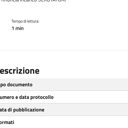
ento
Tempo di lettura:
1 min
escrizione
ipo documento
umero e data protocollo
ata di pubblicazione
ormati