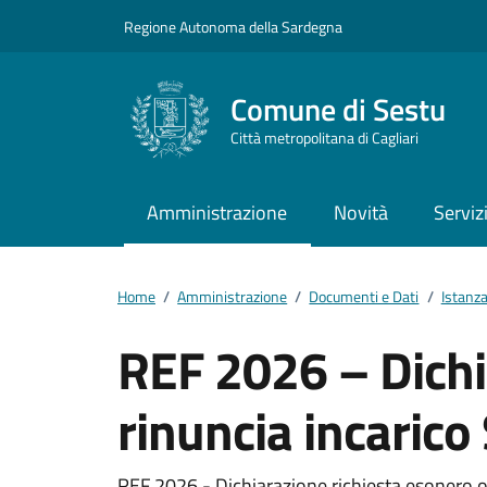
Vai ai contenuti
Vai al footer
Regione Autonoma della Sardegna
Comune di Sestu
Città metropolitana di Cagliari
Amministrazione
Novità
Serviz
Home
/
Amministrazione
/
Documenti e Dati
/
Istanz
REF 2026 – Dichi
rinuncia incaric
REF 2026 - Dichiarazione richiesta esonero 