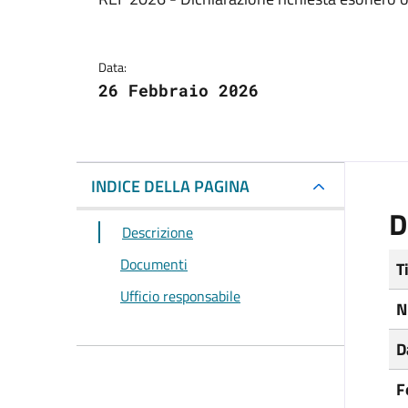
Dettagli del docum
Data:
26 Febbraio 2026
INDICE DELLA PAGINA
D
Descrizione
Documenti
T
Ufficio responsabile
N
D
F