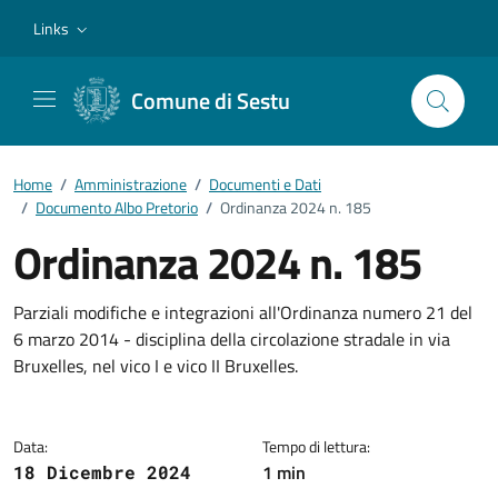
Vai ai contenuti
Vai al footer
Links
Comune di Sestu
Home
/
Amministrazione
/
Documenti e Dati
/
Documento Albo Pretorio
/
Ordinanza 2024 n. 185
Ordinanza 2024 n. 185
Dettagli del documento
Parziali modifiche e integrazioni all'Ordinanza numero 21 del
6 marzo 2014 - disciplina della circolazione stradale in via
Bruxelles, nel vico I e vico II Bruxelles.
Data:
Tempo di lettura:
1 min
18 Dicembre 2024