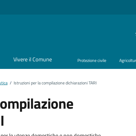
i
Vivere il Comune
Protezione civile
Agricoltu
stica
/
Istruzioni per la compilazione dichiarazioni TARI
 compilazione
I
ne per le utenze domestiche e non domestiche