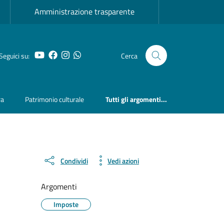
Amministrazione trasparente
YouTube
Facebook
Instagram
Whatsapp
Seguici su:
Cerca
ra
Patrimonio culturale
Tutti gli argomenti...
Condividi
Vedi azioni
Argomenti
Imposte