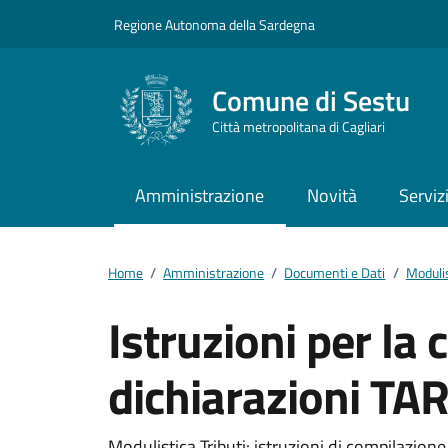
Vai ai contenuti
Vai al footer
Regione Autonoma della Sardegna
Comune di Sestu
Città metropolitana di Cagliari
Amministrazione
Novità
Serviz
Home
/
Amministrazione
/
Documenti e Dati
/
Moduli
Istruzioni per la
dichiarazioni TAR
Modulistica Tributi: istruzioni di compilazio