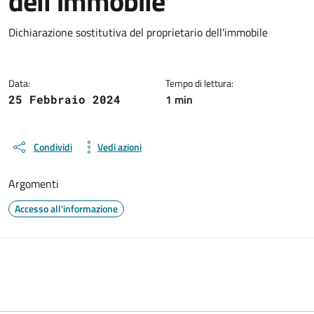
dell’immobile
Dettagli del documento
Dichiarazione sostitutiva del proprietario dell'immobile
Data:
Tempo di lettura:
1 min
25 Febbraio 2024
Condividi
Vedi azioni
Argomenti
Accesso all'informazione