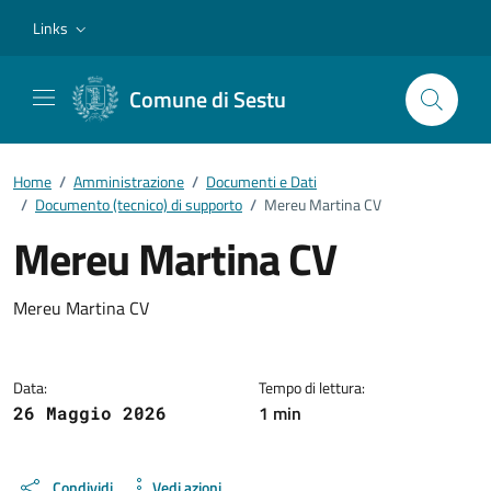
Vai ai contenuti
Vai al footer
Links
Comune di Sestu
Home
/
Amministrazione
/
Documenti e Dati
/
Documento (tecnico) di supporto
/
Mereu Martina CV
Mereu Martina CV
Dettagli del documento
Mereu Martina CV
Data:
Tempo di lettura:
1 min
26 Maggio 2026
Condividi
Vedi azioni