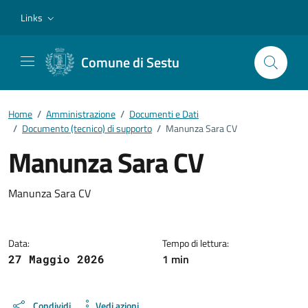
Vai ai contenuti
Vai al footer
Links
Comune di Sestu
Home
/
Amministrazione
/
Documenti e Dati
/
Documento (tecnico) di supporto
/
Manunza Sara CV
Manunza Sara CV
Dettagli del documento
Manunza Sara CV
Data:
Tempo di lettura:
1 min
27 Maggio 2026
Condividi
Vedi azioni