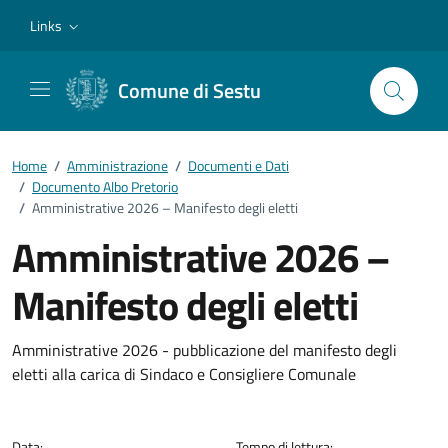
Vai ai contenuti
Vai al footer
Links
Comune di Sestu
Home
/
Amministrazione
/
Documenti e Dati
/
Documento Albo Pretorio
/
Amministrative 2026 – Manifesto degli eletti
Amministrative 2026 –
Manifesto degli eletti
Dettagli del documento
Amministrative 2026 - pubblicazione del manifesto degli
eletti alla carica di Sindaco e Consigliere Comunale
Data:
Tempo di lettura: