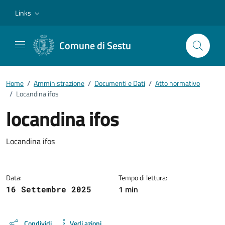
Vai ai contenuti
Vai al footer
Links
Comune di Sestu
Home
/
Amministrazione
/
Documenti e Dati
/
Atto normativo
/
Locandina ifos
locandina ifos
Dettagli del documento
Locandina ifos
Data:
Tempo di lettura:
1 min
16 Settembre 2025
Condividi
Vedi azioni