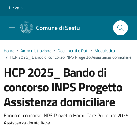
Vai ai contenuti
Vai al footer
Links
Comune di Sestu
Home
/
Amministrazione
/
Documenti e Dati
/
Modulistica
/
HCP 2025_ Bando di concorso INPS Progetto Assistenza domiciliare
HCP 2025_ Bando di
concorso INPS Progetto
Assistenza domiciliare
Dettagli del documento
Bando di concorso INPS Progetto Home Care Premium 2025
Assistenza domiciliare