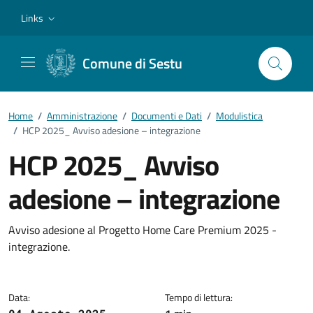
Vai ai contenuti
Vai al footer
Links
Comune di Sestu
Home
/
Amministrazione
/
Documenti e Dati
/
Modulistica
/
HCP 2025_ Avviso adesione – integrazione
HCP 2025_ Avviso
adesione – integrazione
Dettagli del documento
Avviso adesione al Progetto Home Care Premium 2025 -
integrazione.
Data:
Tempo di lettura: