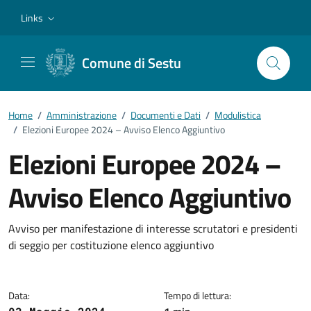
Vai ai contenuti
Vai al footer
Links
Comune di Sestu
Home
/
Amministrazione
/
Documenti e Dati
/
Modulistica
/
Elezioni Europee 2024 – Avviso Elenco Aggiuntivo
Elezioni Europee 2024 –
Avviso Elenco Aggiuntivo
Dettagli del documento
Avviso per manifestazione di interesse scrutatori e presidenti
di seggio per costituzione elenco aggiuntivo
Data:
Tempo di lettura: