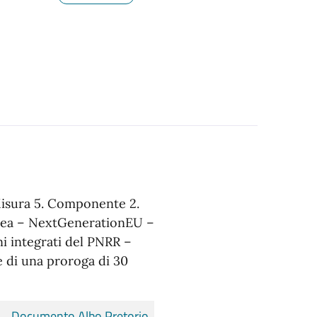
 Misura 5. Componente 2.
opea – NextGenerationEU –
ni integrati del PNRR –
di una proroga di 30
Documento Albo Pretorio