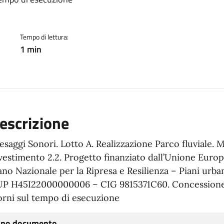
ento
Tempo di lettura:
1 min
escrizione
esaggi Sonori. Lotto A. Realizzazione Parco fluviale.
vestimento 2.2. Progetto finanziato dall’Unione Eur
ano Nazionale per la Ripresa e Resilienza – Piani urba
P H45I22000000006 – CIG 9815371C60. Concessione 
orni sul tempo di esecuzione
ipo documento