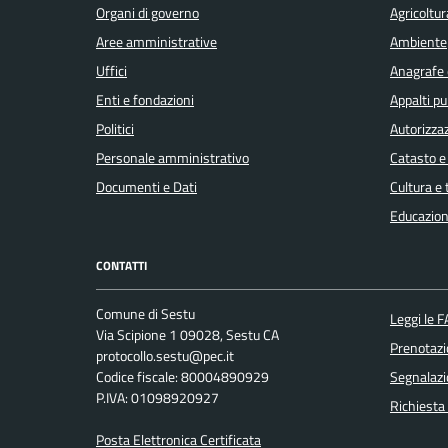
Organi di governo
Agricoltur
Aree amministrative
Ambiente
Uffici
Anagrafe e
Enti e fondazioni
Appalti pu
Politici
Autorizzaz
Personale amministrativo
Catasto e
Documenti e Dati
Cultura e
Educazion
CONTATTI
Comune di Sestu
Leggi le 
Via Scipione 1 09028, Sestu CA
Prenotaz
protocollo.sestu@pec.it
Codice fiscale: 80004890929
Segnalazi
P.IVA: 01098920927
Richiesta
Posta Elettronica Certificata