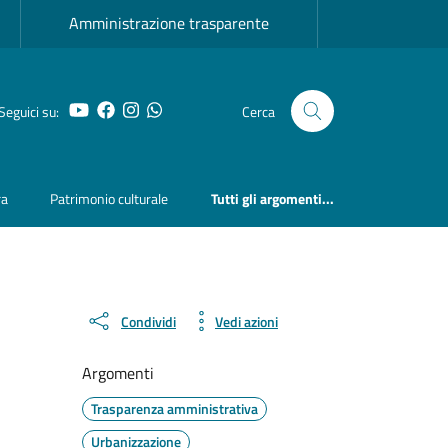
Amministrazione trasparente
YouTube
Facebook
Instagram
Whatsapp
Seguici su:
Cerca
ra
Patrimonio culturale
Tutti gli argomenti...
Condividi
Vedi azioni
Argomenti
Trasparenza amministrativa
Urbanizzazione