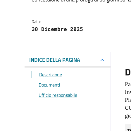
Dettagli del docum
Data:
30 Dicembre 2025
INDICE DELLA PAGINA
D
Descrizione
Pa
Documenti
In
Ufficio responsabile
Pi
CU
gi
T