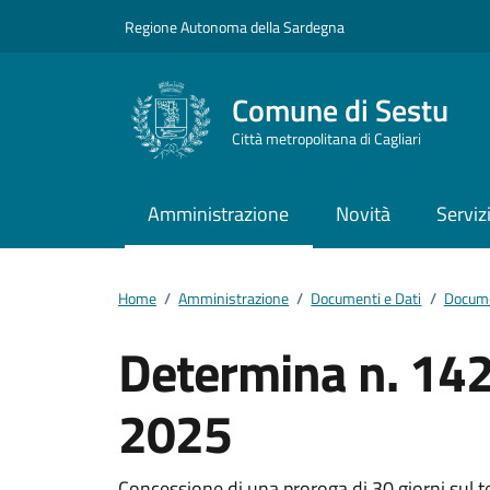
Vai ai contenuti
Vai al footer
Regione Autonoma della Sardegna
Comune di Sestu
Città metropolitana di Cagliari
Amministrazione
Novità
Serviz
Home
/
Amministrazione
/
Documenti e Dati
/
Docume
Determina n. 142
2025
Concessione di una proroga di 30 giorni sul 