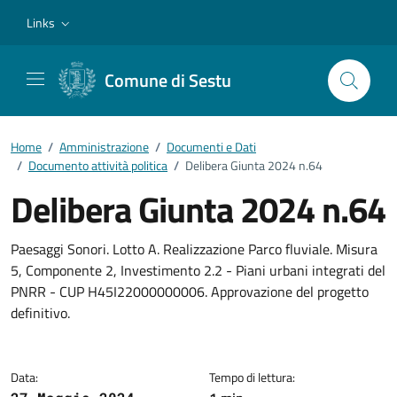
Vai ai contenuti
Vai al footer
Links
Comune di Sestu
Home
/
Amministrazione
/
Documenti e Dati
/
Documento attività politica
/
Delibera Giunta 2024 n.64
Delibera Giunta 2024 n.64
Dettagli del documento
Paesaggi Sonori. Lotto A. Realizzazione Parco fluviale. Misura
5, Componente 2, Investimento 2.2 - Piani urbani integrati del
PNRR - CUP H45I22000000006. Approvazione del progetto
definitivo.
Data:
Tempo di lettura: