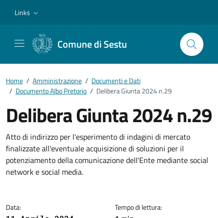
Vai ai contenuti
Vai al footer
Links
Comune di Sestu
Home
/
Amministrazione
/
Documenti e Dati
/
Documento Albo Pretorio
/
Delibera Giunta 2024 n.29
Delibera Giunta 2024 n.29
Dettagli del documento
Atto di indirizzo per l'esperimento di indagini di mercato
finalizzate all'eventuale acquisizione di soluzioni per il
potenziamento della comunicazione dell'Ente mediante social
network e social media.
Data:
Tempo di lettura: