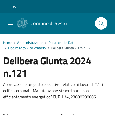
Vai ai contenuti
Vai al footer
Links
Comune di Sestu
Home
/
Amministrazione
/
Documenti e Dati
/
Documento Albo Pretorio
/
Delibera Giunta 2024 n.121
Delibera Giunta 2024
n.121
Dettagli del documento
Approvazione progetto esecutivo relativo ai lavori di “Vari
edifici comunali–Manutenzione straordinaria con
efficientamento energetico” CUP: H44J23000290006.