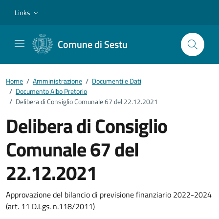
Vai ai contenuti
Vai al footer
Links
Comune di Sestu
Home
/
Amministrazione
/
Documenti e Dati
/
Documento Albo Pretorio
/
Delibera di Consiglio Comunale 67 del 22.12.2021
Delibera di Consiglio
Comunale 67 del
22.12.2021
Dettagli del documento
Approvazione del bilancio di previsione finanziario 2022-2024
(art. 11 D.Lgs. n.118/2011)