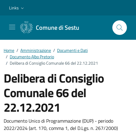
Vai ai contenuti
Vai al footer
Links
Comune di Sestu
Home
/
Amministrazione
/
Documenti e Dati
/
Documento Albo Pretorio
/
Delibera di Consiglio Comunale 66 del 22.12.2021
Delibera di Consiglio
Comunale 66 del
22.12.2021
Dettagli del documento
Documento Unico di Programmazione (DUP) - periodo
2022/2024 (art. 170, comma 1, del D.Lgs. n. 267/2000)