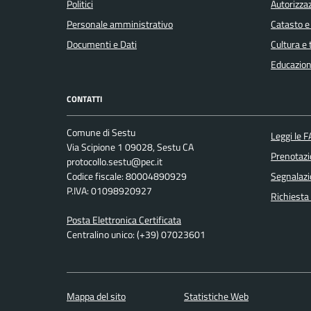
Politici
Autorizzaz
Personale amministrativo
Catasto e
Documenti e Dati
Cultura e
Educazion
CONTATTI
Comune di Sestu
Leggi le 
Via Scipione 1 09028, Sestu CA
Prenotaz
protocollo.sestu@pec.it
Codice fiscale: 80004890929
Segnalazi
P.IVA: 01098920927
Richiesta
Posta Elettronica Certificata
Centralino unico: (+39) 07023601
Mappa del sito
Statistiche Web