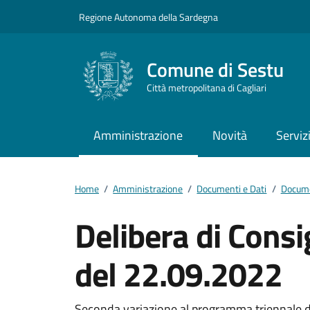
Vai ai contenuti
Vai al footer
Regione Autonoma della Sardegna
Comune di Sestu
Città metropolitana di Cagliari
Amministrazione
Novità
Serviz
Home
/
Amministrazione
/
Documenti e Dati
/
Docume
Delibera di Cons
del 22.09.2022
Seconda variazione al programma triennale dei