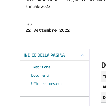
Dettagli del docum
annuale 2022
Data:
22 Settembre 2022
INDICE DELLA PAGINA
D
Descrizione
Documenti
T
Ufficio responsabile
N
D