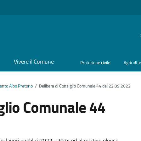
i
Vivere il Comune
Protezione civile
Agricoltu
nto Albo Pretorio
/
Delibera di Consiglio Comunale 44 del 22.09.2022
iglio Comunale 44
 lavori pubblici 2022 - 2024 ed al relativo elenco